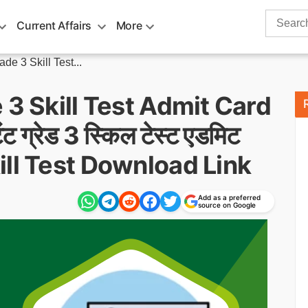
Search
Current Affairs
More
for:
de 3 Skill Test...
 3 Skill Test Admit Card
 ग्रेड 3 स्किल टेस्ट एडमिट
Skill Test Download Link
Add as a preferred
source on Google