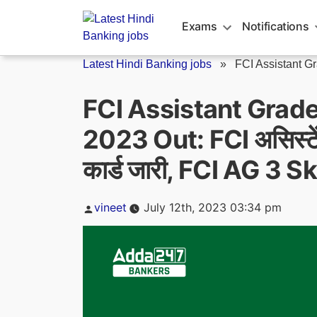
Skip
to
Exams
Notifications
content
Latest Hindi Banking jobs
»
FCI Assistant Gra
FCI Assistant Grade
2023 Out: FCI असिस्टेंट
कार्ड जारी, FCI AG 3 
Posted
vineet
July 12th, 2023 03:34 pm
by