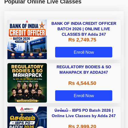
Popular Online Live Classes
BANK OF INDIA CREDIT OFFICER
BATCH 2026 | ONLINE LIVE
CLASSES BY Adda 247
Rs 2,749.75
Enroll Now
REGULATORY BODIES & SO
MAHAPACK BY ADDA247
Rs 4,544.50
Enroll Now
செல்வம் - IBPS PO Batch 2026 |
Online Live Classes by Adda 247
Rs 2,999.20