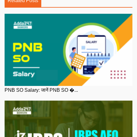
Related Posts
PNB SO Salary: जानें PNB SO �...