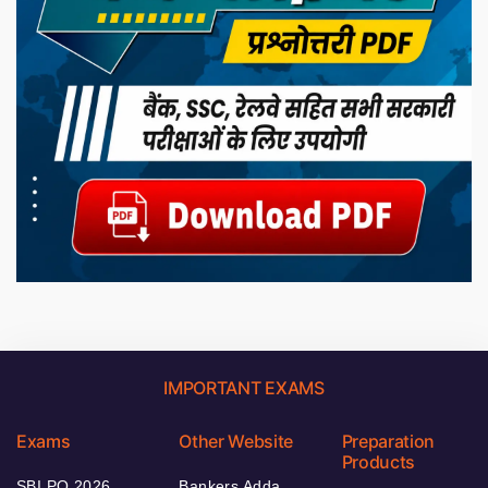
IMPORTANT EXAMS
Exams
Other Website
Preparation
Products
SBI PO 2026
Bankers Adda