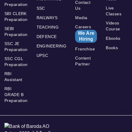
Contact
Preparation
Live
SSC
Us
SBI CLERK
Classes
RAILWAYS
Media
Preparation
Videos
Careers
TEACHING
SEBI
Course
We Are
Preparation
DEFENCE
Ebooks
Hiring
SSC JE
ENGINEERING
Books
Franchise
Preparation
UPSC
Content
SSC CGL
Partner
Preparation
RBI
Assistant
RBI
GRADE B
Preparation