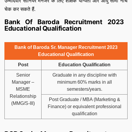
उम्मीदवार सीनियर मैनेजर के लिए शैक्षिक योग्यता और आयु सीमा नीचे
चेक कर सकते हैं.
Bank Of Baroda Recruitment 2023
Educational Qualification
Bank of Baroda Sr. Manager Recruitment 2023
Educational Qualification
Post
Education Qualification
Senior
Graduate in any discipline with
Manager –
minimum 60% marks in all
MSME
semesters/years.
Relationship
Post Graduate / MBA (Marketing &
(MMG/S-III)
Finance) or equivalent professional
qualification