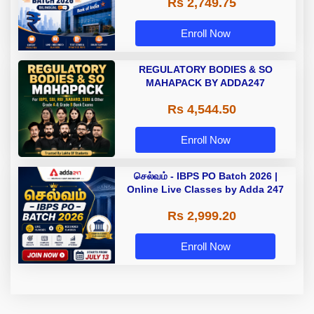
Rs 2,749.75
Enroll Now
REGULATORY BODIES & SO
MAHAPACK BY ADDA247
Rs 4,544.50
Enroll Now
செல்வம் - IBPS PO Batch 2026 |
Online Live Classes by Adda 247
Rs 2,999.20
Enroll Now