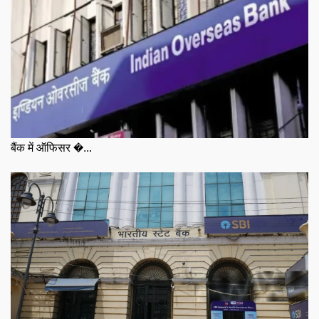
बैंक में ऑफिसर �...