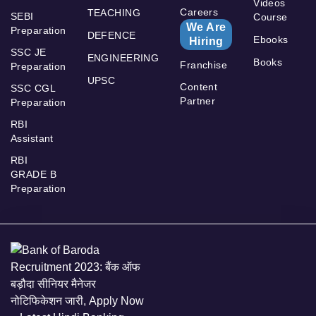
Videos
Careers
TEACHING
SEBI
Course
We Are
Preparation
DEFENCE
Ebooks
Hiring
SSC JE
ENGINEERING
Books
Franchise
Preparation
UPSC
Content
SSC CGL
Partner
Preparation
RBI
Assistant
RBI
GRADE B
Preparation