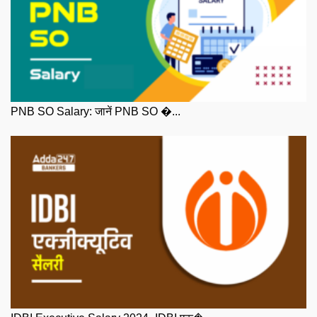
PNB SO Salary: जानें PNB SO �...