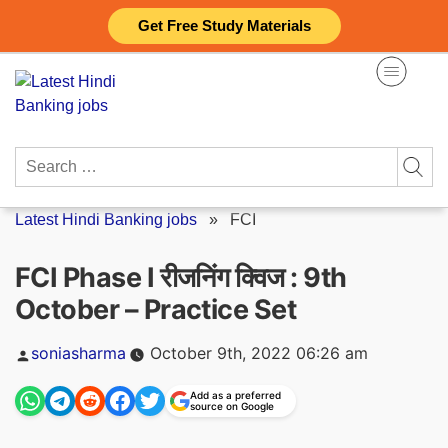
Skip
Get Free Study Materials
to
content
Search
for:
Latest Hindi Banking jobs
»
FCI
FCI Phase I रीजनिंग क्विज : 9th
October – Practice Set
Posted
soniasharma
October 9th, 2022 06:26 am
by
Add as a preferred
source on Google