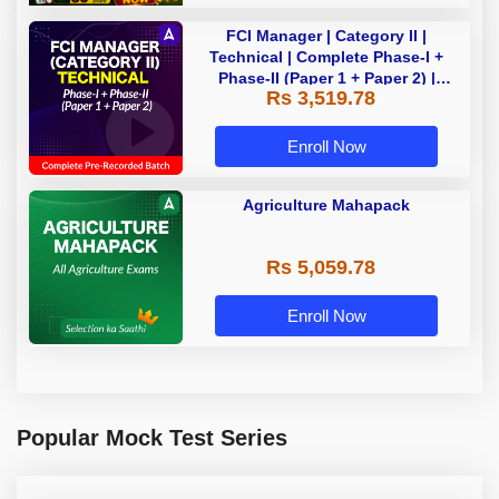
FCI Manager | Category II |
Technical | Complete Phase-I +
Phase-II (Paper 1 + Paper 2) |
Rs 3,519.78
Complete Pre-Recorded Batch By
Adda 247 | Online Live Classes by
Adda 247
Enroll Now
Agriculture Mahapack
Rs 5,059.78
Enroll Now
Popular Mock Test Series