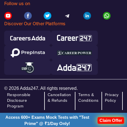
Follow us on
Discover Our Other Platforms
© 2026 Adda247. All rights reserved.
Responsible
Cancellation
Terms &
Privacy
Disclosure
& Refunds
Conditions
Policy
Program
Access 600+ Exams Mock Tests with "Test
Claim Offer
Prime" @ ₹1/Day Only!