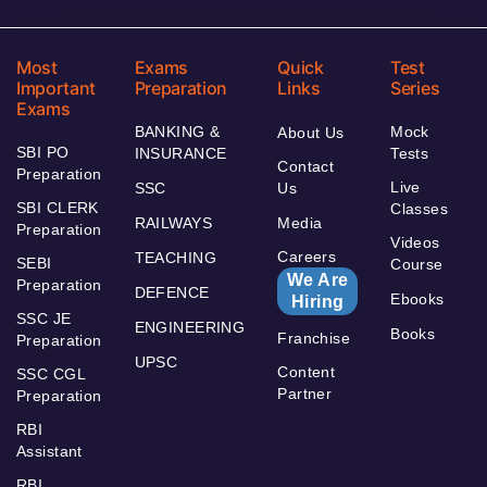
Most
Exams
Quick
Test
Important
Preparation
Links
Series
Exams
BANKING &
Mock
About Us
SBI PO
INSURANCE
Tests
Contact
Preparation
Live
SSC
Us
SBI CLERK
Classes
RAILWAYS
Media
Preparation
Videos
Careers
TEACHING
SEBI
Course
We Are
Preparation
DEFENCE
Ebooks
Hiring
SSC JE
ENGINEERING
Books
Franchise
Preparation
UPSC
Content
SSC CGL
Partner
Preparation
RBI
Assistant
RBI