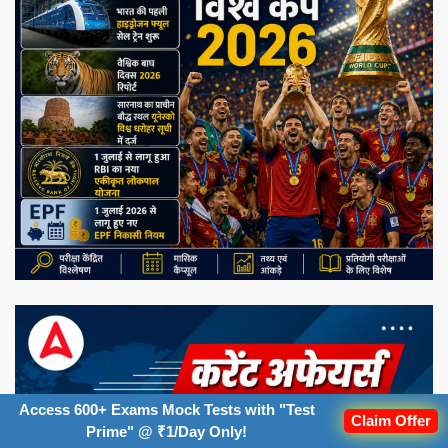
Access 600+ Exams Mock Tests with "Test
Claim Offer
Prime" @ ₹1/Day Only!