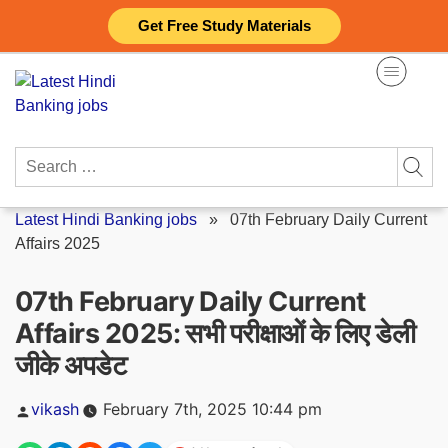
Skip
Get Free Study Materials
to
content
Search
for:
Latest Hindi Banking jobs
»
07th February Daily Current
Affairs 2025
07th February Daily Current
Affairs 2025: सभी परीक्षाओं के लिए डेली
जीके अपडेट
Posted
vikash
February 7th, 2025 10:44 pm
by