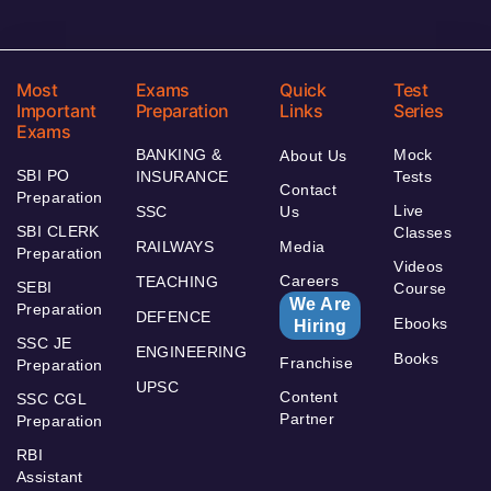
Most
Exams
Quick
Test
Important
Preparation
Links
Series
Exams
BANKING &
Mock
About Us
SBI PO
INSURANCE
Tests
Contact
Preparation
Live
SSC
Us
SBI CLERK
Classes
RAILWAYS
Media
Preparation
Videos
Careers
TEACHING
SEBI
Course
We Are
Preparation
DEFENCE
Ebooks
Hiring
SSC JE
ENGINEERING
Books
Franchise
Preparation
UPSC
Content
SSC CGL
Partner
Preparation
RBI
Assistant