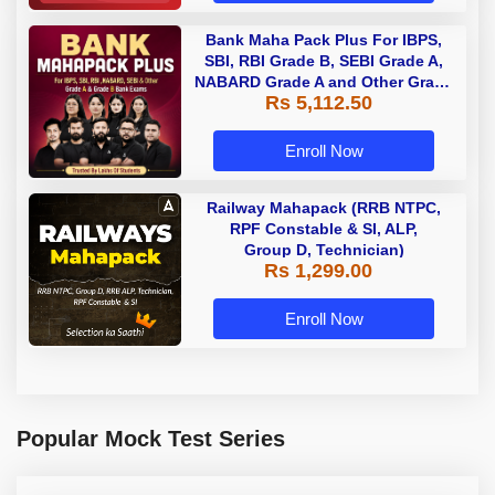
Bank Maha Pack Plus For IBPS,
SBI, RBI Grade B, SEBI Grade A,
NABARD Grade A and Other Grade
Rs 5,112.50
A & Grade B Bank Exams
Enroll Now
Railway Mahapack (RRB NTPC,
RPF Constable & SI, ALP,
Group D, Technician)
Rs 1,299.00
Enroll Now
Popular Mock Test Series