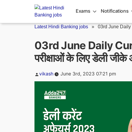
Skip
to
Exams
Notifications
content
Latest Hindi Banking jobs
»
03rd June Daily 
03rd June Daily Cur
परीक्षाओं के लिए डेली जीके
Posted
vikash
June 3rd, 2023 07:21 pm
by