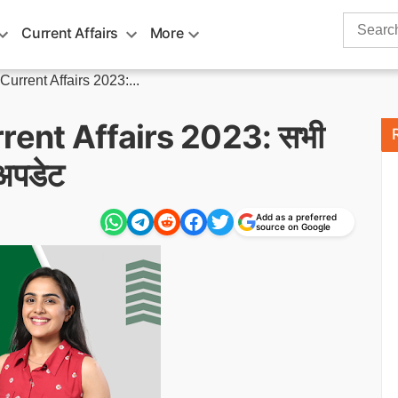
Search
Current Affairs
More
for:
Current Affairs 2023:...
rent Affairs 2023: सभी
 अपडेट
Add as a preferred
source on Google