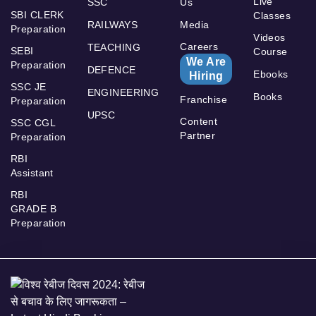
Live
SSC
Us
SBI CLERK
Classes
RAILWAYS
Media
Preparation
Videos
Careers
TEACHING
SEBI
Course
We Are
Preparation
DEFENCE
Ebooks
Hiring
SSC JE
ENGINEERING
Books
Franchise
Preparation
UPSC
Content
SSC CGL
Partner
Preparation
RBI
Assistant
RBI
GRADE B
Preparation