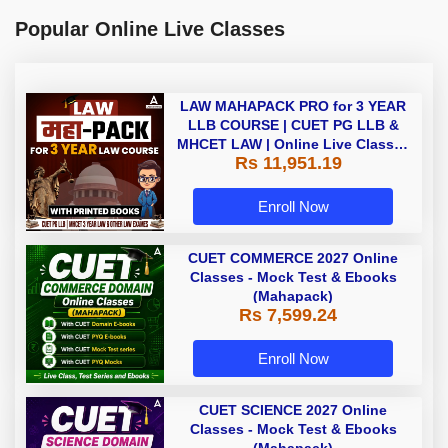
Popular Online Live Classes
LAW MAHAPACK PRO for 3 YEAR
LLB COURSE | CUET PG LLB &
MHCET LAW | Online Live Classes
Rs 11,951.19
with Printed Books by Adda 247
Enroll Now
CUET COMMERCE 2027 Online
Classes - Mock Test & Ebooks
(Mahapack)
Rs 7,599.24
Enroll Now
CUET SCIENCE 2027 Online
Classes - Mock Test & Ebooks