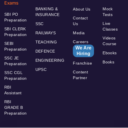
Exams
BANKING &
Mock
About Us
SBI PO
INSURANCE
Tests
Contact
Preparation
Live
SSC
Us
SBI CLERK
Classes
RAILWAYS
Media
Preparation
Videos
Careers
TEACHING
SEBI
Course
We Are
Preparation
DEFENCE
Ebooks
Hiring
SSC JE
ENGINEERING
Books
Franchise
Preparation
UPSC
Content
SSC CGL
Partner
Preparation
RBI
Assistant
RBI
GRADE B
Preparation