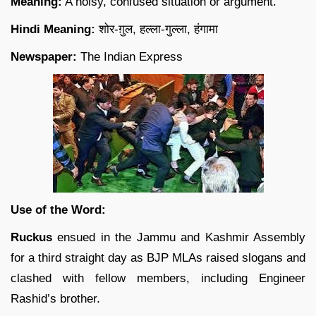
Meaning:
A noisy, confused situation or argument.
Hindi Meaning:
शोर-ग़ुल, हल्ला-गुल्ला, हंगामा
Newspaper:
The Indian Express
Use of the Word:
Ruckus
ensued in the Jammu and Kashmir Assembly
for a third straight day as BJP MLAs raised slogans and
clashed with fellow members, including Engineer
Rashid’s brother.