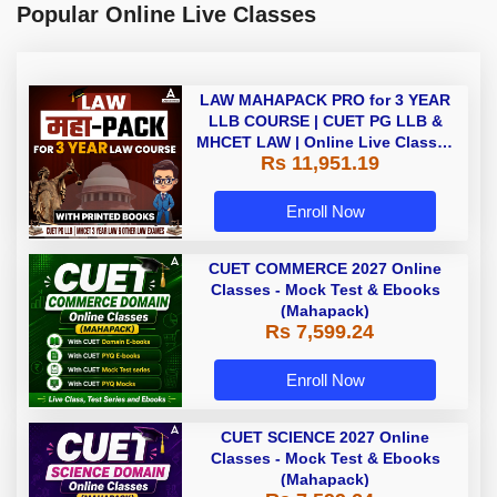
Popular Online Live Classes
LAW MAHAPACK PRO for 3 YEAR
LLB COURSE | CUET PG LLB &
MHCET LAW | Online Live Classes
Rs 11,951.19
with Printed Books by Adda 247
Enroll Now
CUET COMMERCE 2027 Online
Classes - Mock Test & Ebooks
(Mahapack)
Rs 7,599.24
Enroll Now
CUET SCIENCE 2027 Online
Classes - Mock Test & Ebooks
(Mahapack)