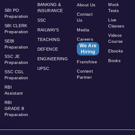
BANKING &
Mock
About Us
SBI PO
INSURANCE
Tests
Contact
Preparation
Live
SSC
Us
SBI CLERK
Classes
RAILWAYS
Media
Preparation
Videos
Careers
TEACHING
SEBI
Course
We Are
Preparation
DEFENCE
Ebooks
Hiring
SSC JE
ENGINEERING
Books
Franchise
Preparation
UPSC
Content
SSC CGL
Partner
Preparation
RBI
Assistant
RBI
GRADE B
Preparation