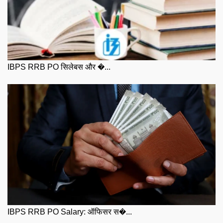
IBPS RRB PO सिलेबस और �...
IBPS RRB PO Salary: ऑफिसर स�...