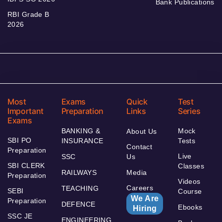
Bank Publications
RBI Grade B
2026
Most
Exams
Quick
Test
Important
Preparation
Links
Series
Exams
BANKING &
Mock
About Us
SBI PO
INSURANCE
Tests
Contact
Preparation
Live
SSC
Us
SBI CLERK
Classes
RAILWAYS
Media
Preparation
Videos
Careers
TEACHING
SEBI
Course
We Are
Preparation
DEFENCE
Ebooks
Hiring
SSC JE
ENGINEERING