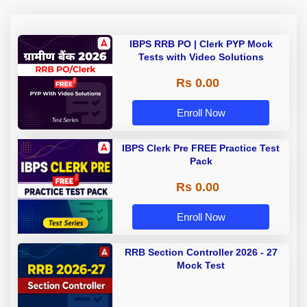
IBPS RRB PO | Clerk PYP Mock
Tests with Video Solutions
Rs 0.00
Enroll Now
IBPS Clerk Pre FREE Practice Test
Pack
Rs 0.00
Enroll Now
RRB Section Controller 2026 - 27
Mock Test