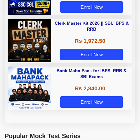
Enroll Now
Clerk Master Kit 2026 || SBI, IBPS &
RRB
Rs 1,972.50
Enroll Now
Bank Maha Pack for IBPS, RRB &
SBI Exams
Rs 2,840.00
Enroll Now
Popular Mock Test Series