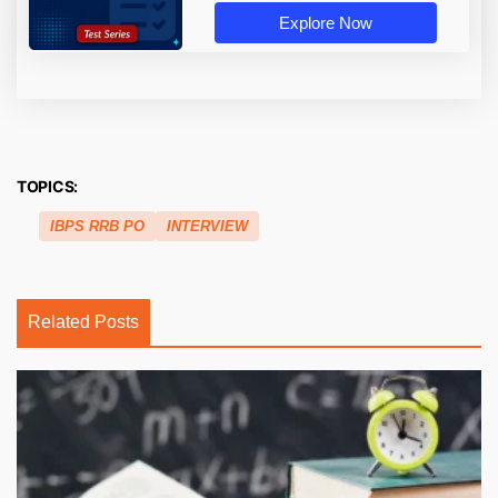
Explore Now
TOPICS:
IBPS RRB PO
INTERVIEW
Related Posts