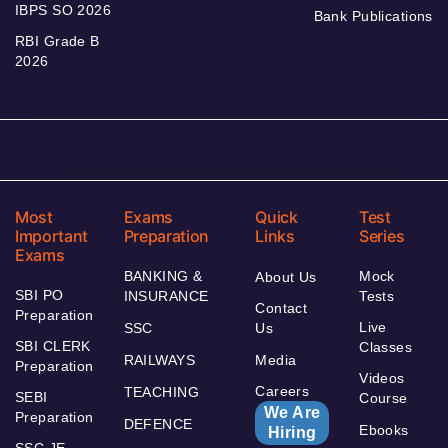
IBPS SO 2026
Bank Publications
RBI Grade B
2026
Most
Exams
Quick
Test
Important
Preparation
Links
Series
Exams
BANKING &
Mock
About Us
SBI PO
INSURANCE
Tests
Contact
Preparation
Live
SSC
Us
SBI CLERK
Classes
RAILWAYS
Media
Preparation
Videos
Careers
TEACHING
SEBI
Course
We Are
Preparation
DEFENCE
Ebooks
Hiring
SSC JE