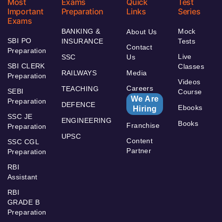
Most
Exams
Quick
Test
Important
Preparation
Links
Series
Exams
BANKING &
Mock
About Us
SBI PO
INSURANCE
Tests
Contact
Preparation
Live
SSC
Us
SBI CLERK
Classes
RAILWAYS
Media
Preparation
Videos
Careers
TEACHING
SEBI
Course
We Are
Preparation
DEFENCE
Ebooks
Hiring
SSC JE
ENGINEERING
Books
Franchise
Preparation
UPSC
Content
SSC CGL
Partner
Preparation
RBI
Assistant
RBI
GRADE B
Preparation