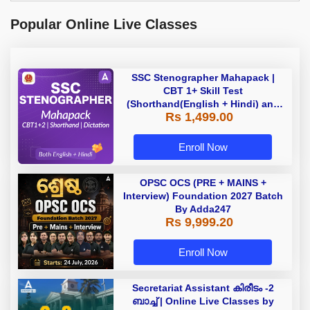
Popular Online Live Classes
SSC Stenographer Mahapack |
CBT 1+ Skill Test
(Shorthand(English + Hindi) and
Rs 1,499.00
Dictation) | By Adda247
Enroll Now
OPSC OCS (PRE + MAINS +
Interview) Foundation 2027 Batch
By Adda247
Rs 9,999.20
Enroll Now
Secretariat Assistant കിരീടം -2
ബാച്ച് | Online Live Classes by