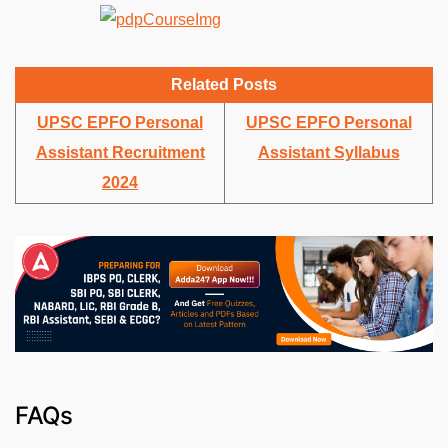
Related Posts
UPSC EPFO Personal
UPSC EPFO Personal
Assistant Recruitment
Assistant Syllabus
2024
FAQs