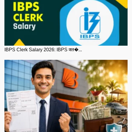
IBPS Clerk Salary 2026: IBPS क्ल�...