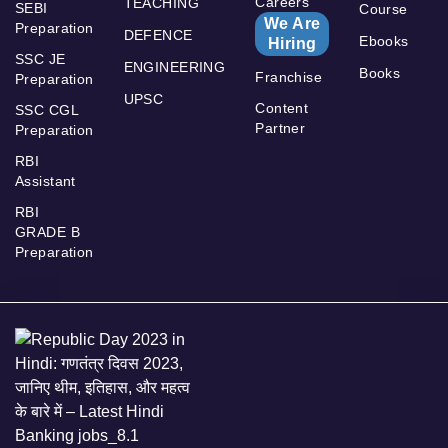
Careers
TEACHING
SEBI
Course
We Are
Preparation
DEFENCE
Ebooks
Hiring
SSC JE
ENGINEERING
Books
Franchise
Preparation
UPSC
Content
SSC CGL
Partner
Preparation
RBI
Assistant
RBI
GRADE B
Preparation