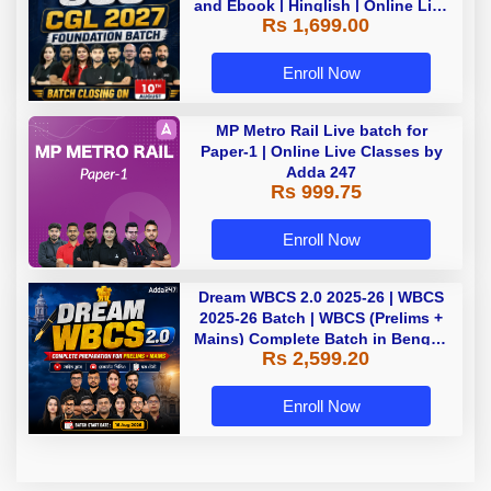
and Ebook | Hinglish | Online Live
Rs 1,699.00
Classes By Adda247
Enroll Now
MP Metro Rail Live batch for
Paper-1 | Online Live Classes by
Adda 247
Rs 999.75
Enroll Now
Dream WBCS 2.0 2025-26 | WBCS
2025-26 Batch | WBCS (Prelims +
Mains) Complete Batch in Bengali
Rs 2,599.20
| Online (Live+ Recorded) Classes
by Adda 247
Enroll Now