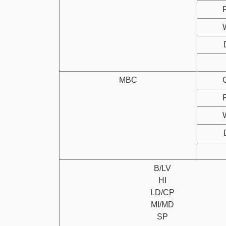
MBC
B/LV
HI
LD/CP
MI/MD
SP