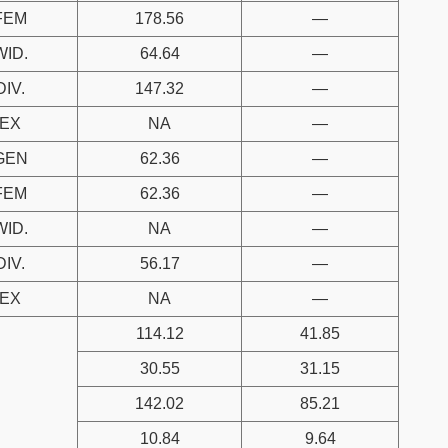
FEM
178.56
—
WID.
64.64
—
DIV.
147.32
—
EX
NA
—
GEN
62.36
—
FEM
62.36
—
WID.
NA
—
DIV.
56.17
—
EX
NA
—
114.12
41.85
30.55
31.15
142.02
85.21
10.84
9.64