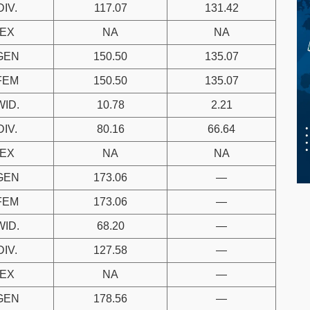
DIV.
117.07
131.42
EX
NA
NA
GEN
150.50
135.07
FEM
150.50
135.07
WID.
10.78
2.21
DIV.
80.16
66.64
EX
NA
NA
GEN
173.06
—
FEM
173.06
—
WID.
68.20
—
DIV.
127.58
—
EX
NA
—
GEN
178.56
—