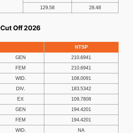
129.58
28.48
 Cut Off 2026
NTSP
GEN
210.6941
FEM
210.6941
WID.
108.0091
DIV.
183.5342
EX
109.7808
GEN
194.4201
FEM
194.4201
WID.
NA