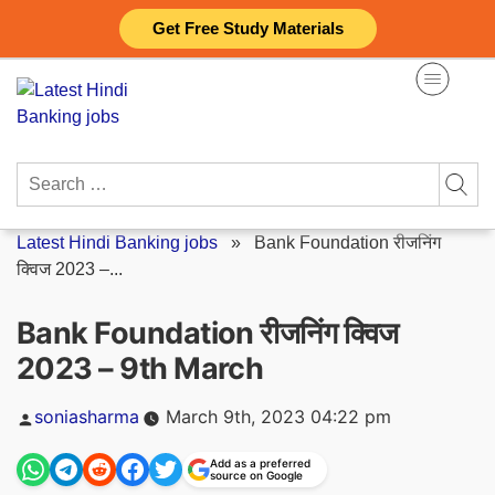
Skip
Get Free Study Materials
to
content
Search
for:
Latest Hindi Banking jobs
»
Bank Foundation रीजनिंग
क्विज 2023 –...
Bank Foundation रीजनिंग क्विज
2023 – 9th March
Posted
soniasharma
March 9th, 2023 04:22 pm
by
Add as a preferred
source on Google