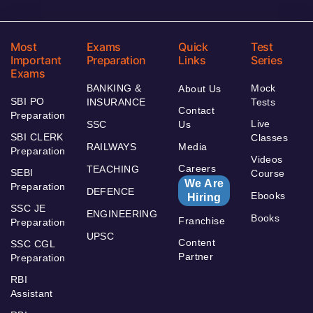
Most
Exams
Quick
Test
Important
Preparation
Links
Series
Exams
BANKING &
Mock
About Us
SBI PO
INSURANCE
Tests
Contact
Preparation
Live
SSC
Us
SBI CLERK
Classes
RAILWAYS
Media
Preparation
Videos
Careers
TEACHING
SEBI
Course
We Are
Preparation
DEFENCE
Ebooks
Hiring
SSC JE
ENGINEERING
Books
Franchise
Preparation
UPSC
Content
SSC CGL
Partner
Preparation
RBI
Assistant