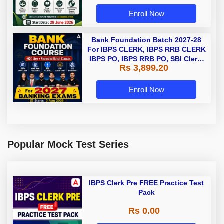
Enroll Now
Bank Foundation Batch 2027-28
For IBPS CLERK, IBPS RRB CLERK
IBPS PO, IBPS RRB PO, SBI Clerk,
Rs 3,899.20
and Insurance with Books |
Bengali | Online Live Classes by
Adda 247
Enroll Now
Popular Mock Test Series
IBPS Clerk Pre FREE Practice Test
Pack
Rs 0.00