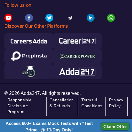
Follow us on
Discover Our Other Platforms
© 2026 Adda247. All rights reserved.
Responsible
Cancellation
Terms &
Privacy
Disclosure
& Refunds
Conditions
Policy
Program
Access 600+ Exams Mock Tests with "Test
Claim Offer
Prime" @ ₹1/Day Only!