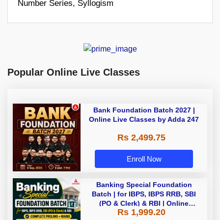
Number Series, Syllogism
Popular Online Live Classes
Bank Foundation Batch 2027 |
Online Live Classes by Adda 247
Rs 2,499.75
Enroll Now
Banking Special Foundation
Batch | for IBPS, IBPS RRB, SBI
(PO & Clerk) & RBI | Online
Rs 1,999.20
Classes By Adda247