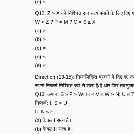
(e) ≤
Q12. Z > X को निश्चित रूप सत्य बनाने के लिए दिए गए 
W > Z ? P = M ? C = S ≥ X
(a) ≥
(b) >
(c) =
(d) <
(e) ≤
Direction (13-15): निम्नलिखित प्रश्नों में दिए गए कथ
सा/से निष्कर्ष निश्चित रूप से सत्य है/हैं और फिर तदनुसा
Q13. कथन: S ≥ F > W; H < V ≤ W > N; U ≤ 
निष्कर्ष: I. S > U
II. N ≤ F
(a) केवल I सत्य है।
(b) केवल II सत्य है।