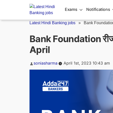
Skip
to
Exams
Notifications
content
Latest Hindi Banking jobs
»
Bank Foundation 
Bank Foundation रीजन
April
Posted
soniasharma
April 1st, 2023 10:43 am
by