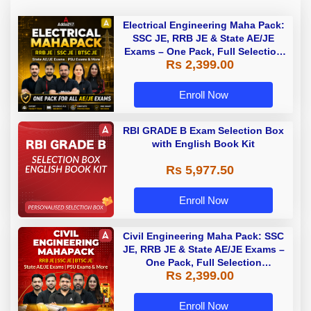
Electrical Engineering Maha Pack:
SSC JE, RRB JE & State AE/JE
Exams – One Pack, Full Selection
Rs 2,399.00
Preparation
Enroll Now
RBI GRADE B Exam Selection Box
with English Book Kit
Rs 5,977.50
Enroll Now
Civil Engineering Maha Pack: SSC
JE, RRB JE & State AE/JE Exams –
One Pack, Full Selection
Rs 2,399.00
Preparation
Enroll Now