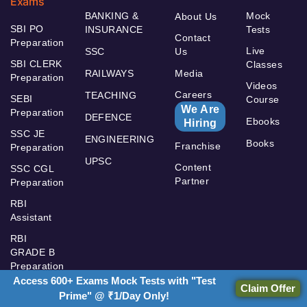
Exams
BANKING &
Mock
About Us
SBI PO
INSURANCE
Tests
Contact
Preparation
Live
SSC
Us
SBI CLERK
Classes
RAILWAYS
Media
Preparation
Videos
Careers
TEACHING
SEBI
Course
We Are
Preparation
DEFENCE
Ebooks
Hiring
SSC JE
ENGINEERING
Books
Franchise
Preparation
UPSC
Content
SSC CGL
Partner
Preparation
RBI
Assistant
RBI
GRADE B
Preparation
Access 600+ Exams Mock Tests with "Test
Claim Offer
Prime" @ ₹1/Day Only!