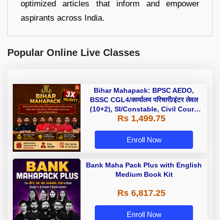
optimized articles that inform and empower
aspirants across India.
Popular Online Live Classes
Bihar Mahapack: BPSC AEDO,
BSSC CGL4/कार्यालय परिचारी/इंटर लेवल
(10+2), SI/Constable, Civil Court,
Rs 1,499.75
B.Ed. D.El.Ed. & More
Enroll Now
Bank Maha Pack Plus with English
Medium Book Kit
Rs 6,817.25
Enroll Now