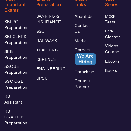
Important
Preparation
Links
Series
Exams
BANKING &
Mock
About Us
SBI PO
INSURANCE
Tests
Contact
Preparation
Live
SSC
Us
SBI CLERK
Classes
RAILWAYS
Media
Preparation
Videos
Careers
TEACHING
SEBI
Course
We Are
Preparation
DEFENCE
Ebooks
Hiring
SSC JE
ENGINEERING
Books
Franchise
Preparation
UPSC
Content
SSC CGL
Partner
Preparation
RBI
Assistant
RBI
GRADE B
Preparation