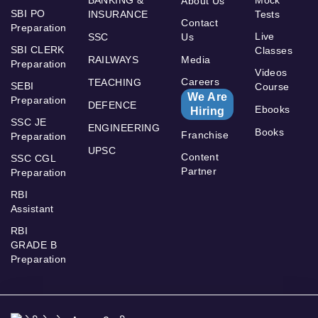
About Us
SBI PO
INSURANCE
Tests
Contact
Preparation
Live
SSC
Us
SBI CLERK
Classes
RAILWAYS
Media
Preparation
Videos
Careers
TEACHING
SEBI
Course
We Are
Preparation
DEFENCE
Ebooks
Hiring
SSC JE
ENGINEERING
Books
Franchise
Preparation
UPSC
Content
SSC CGL
Partner
Preparation
RBI
Assistant
RBI
GRADE B
Preparation