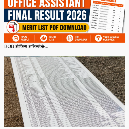
BOB ऑफिस असिस्टे�...