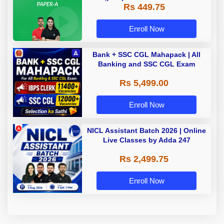
Rs 449.75
Adda 247
Enroll Now
Bank + SSC CGL Mahapack | All
Banking and SSC CGL Exam
Rs 5,499.00
Enroll Now
NICL Assistant Batch 2026 | Online
Live Classes by Adda 247
Rs 2,499.75
Enroll Now