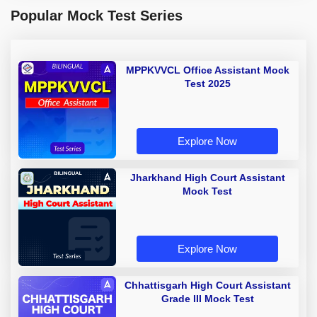
Popular Mock Test Series
MPPKVVCL Office Assistant Mock
Test 2025
Explore Now
Jharkhand High Court Assistant
Mock Test
Explore Now
Chhattisgarh High Court Assistant
Grade III Mock Test