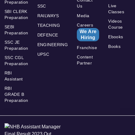
Contact
Preparation
Live
SSC
Us
SBI CLERK
Classes
RAILWAYS
Media
Preparation
Videos
Careers
TEACHING
SEBI
Course
We Are
Preparation
DEFENCE
Ebooks
Hiring
SSC JE
ENGINEERING
Books
Franchise
Preparation
UPSC
Content
SSC CGL
Partner
Preparation
RBI
Assistant
RBI
GRADE B
Preparation