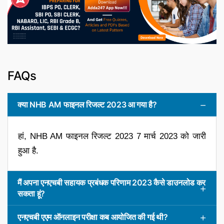
FAQs
क्या NHB AM फाइनल रिजल्ट 2023 आ गया है?
हां, NHB AM फाइनल रिजल्ट 2023 7 मार्च 2023 को जारी
हुआ है.
मैं अपना एनएचबी सहायक प्रबंधक परिणाम 2023 कैसे डाउनलोड कर
सकता हूं?
एनएचबी एएम ऑनलाइन परीक्षा कब आयोजित की गई थी?