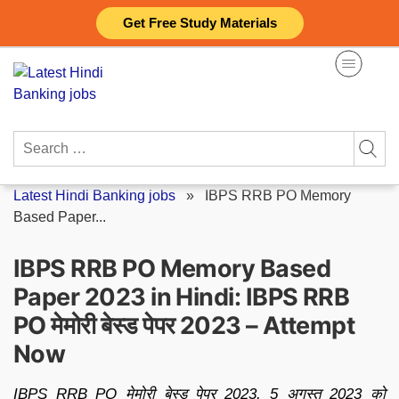
Skip
Get Free Study Materials
to
content
Search
for:
Latest Hindi Banking jobs
»
IBPS RRB PO Memory
Based Paper...
IBPS RRB PO Memory Based
Paper 2023 in Hindi: IBPS RRB
PO मेमोरी बेस्ड पेपर 2023 – Attempt
Now
IBPS RRB PO मेमोरी बेस्ड पेपर 2023, 5 अगस्त 2023 को