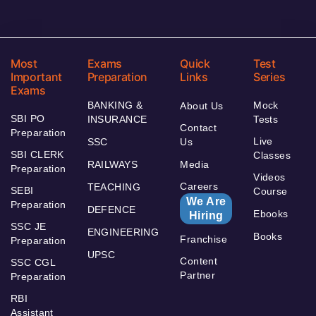
Most
Exams
Quick
Test
Important
Preparation
Links
Series
Exams
BANKING &
Mock
About Us
SBI PO
INSURANCE
Tests
Contact
Preparation
Live
SSC
Us
SBI CLERK
Classes
RAILWAYS
Media
Preparation
Videos
Careers
TEACHING
SEBI
Course
We Are
Preparation
DEFENCE
Ebooks
Hiring
SSC JE
ENGINEERING
Books
Franchise
Preparation
UPSC
Content
SSC CGL
Partner
Preparation
RBI
Assistant