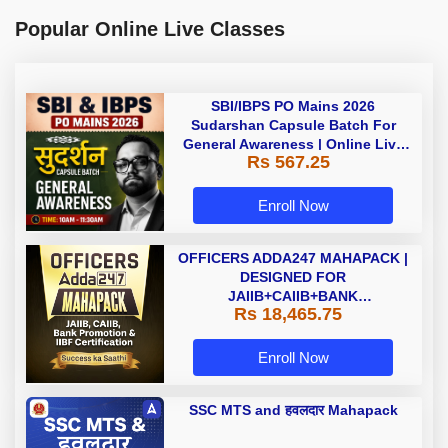
Popular Online Live Classes
SBI/IBPS PO Mains 2026
Sudarshan Capsule Batch For
General Awareness | Online Live
Rs 567.25
Classes by Adda 247
Enroll Now
OFFICERS ADDA247 MAHAPACK |
DESIGNED FOR
JAIIB+CAIIB+BANK
Rs 18,465.75
PROMOTION+IIBF
CERTIFICATIONS
Enroll Now
SSC MTS and हवलदार Mahapack