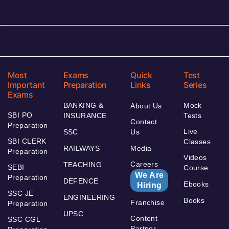
Most
Exams
Quick
Test
Important
Preparation
Links
Series
Exams
BANKING &
Mock
About Us
SBI PO
INSURANCE
Tests
Contact
Preparation
Live
SSC
Us
SBI CLERK
Classes
RAILWAYS
Media
Preparation
Videos
Careers
TEACHING
SEBI
Course
We Are
Preparation
DEFENCE
Ebooks
Hiring
SSC JE
ENGINEERING
Books
Franchise
Preparation
UPSC
Content
SSC CGL
Partner