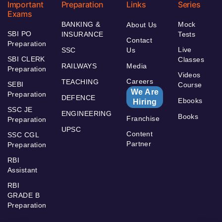
Important
Preparation
Links
Series
Exams
BANKING &
Mock
About Us
SBI PO
INSURANCE
Tests
Contact
Preparation
Live
SSC
Us
SBI CLERK
Classes
RAILWAYS
Media
Preparation
Videos
Careers
TEACHING
SEBI
Course
We Are
Preparation
DEFENCE
Ebooks
Hiring
SSC JE
ENGINEERING
Books
Franchise
Preparation
UPSC
Content
SSC CGL
Partner
Preparation
RBI
Assistant
RBI
GRADE B
Preparation