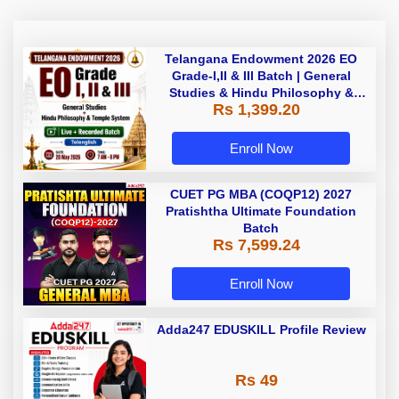
Telangana Endowment 2026 EO
Grade-I,II & III Batch | General
Studies & Hindu Philosophy &
Rs 1,399.20
Temple System| Live+Recorded
Batch By Adda
Enroll Now
CUET PG MBA (COQP12) 2027
Pratishtha Ultimate Foundation
Batch
Rs 7,599.24
Enroll Now
Adda247 EDUSKILL Profile Review
Rs 49