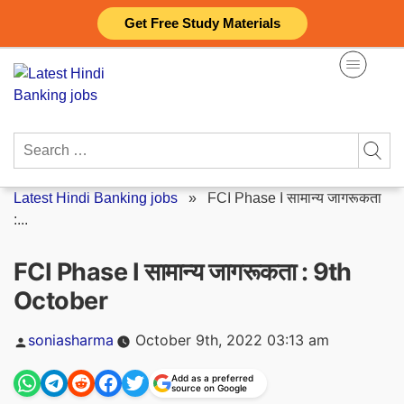
Skip
Get Free Study Materials
to
content
Search
for:
Latest Hindi Banking jobs
»
FCI Phase I सामान्य जागरूकता
:...
FCI Phase I सामान्य जागरूकता : 9th
October
Posted
soniasharma
October 9th, 2022 03:13 am
by
Add as a preferred
source on Google