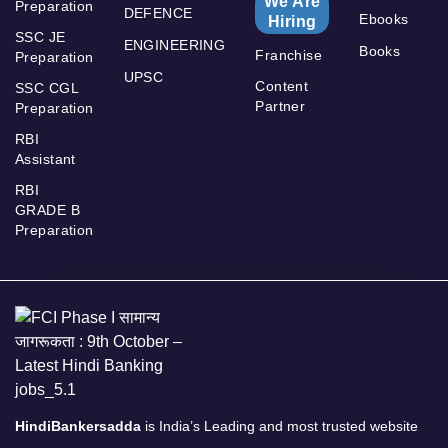
We Are
Preparation
DEFENCE
Ebooks
Hiring
SSC JE
ENGINEERING
Books
Franchise
Preparation
UPSC
Content
SSC CGL
Partner
Preparation
RBI
Assistant
RBI
GRADE B
Preparation
HindiBankersadda
is India’s Leading and most trusted website