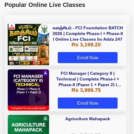
Popular Online Live Classes
களஞ்சியம் - FCI Foundation BATCH
2026 | Complete Phase-I + Phase-II
| Online Live Classes by Adda 247
Rs 3,199.20
Enroll Now
FCI Manager | Category II |
Technical | Complete Phase-I +
Phase-II (Paper 1 + Paper 2) |
Rs 3,999.75
Complete Pre-Recorded Batch By
Adda 247 | Online Live Classes by
Adda 247
Enroll Now
Agriculture Mahapack