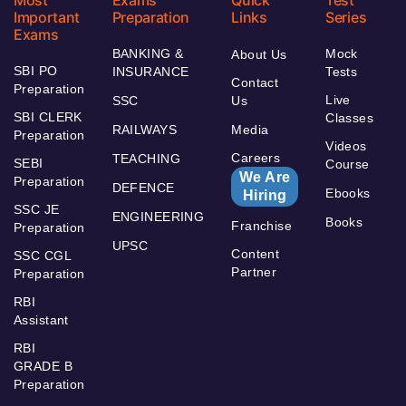
Most
Exams
Quick
Test
Important
Preparation
Links
Series
Exams
BANKING &
Mock
About Us
SBI PO
INSURANCE
Tests
Contact
Preparation
Live
SSC
Us
SBI CLERK
Classes
RAILWAYS
Media
Preparation
Videos
Careers
TEACHING
SEBI
Course
We Are
Preparation
DEFENCE
Ebooks
Hiring
SSC JE
ENGINEERING
Books
Franchise
Preparation
UPSC
Content
SSC CGL
Partner
Preparation
RBI
Assistant
RBI
GRADE B
Preparation