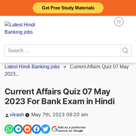
Skip
Get Free Study Materials
to
content
Search
for:
Latest Hindi Banking jobs
»
Current Affairs Quiz 07 May
2023...
Current Affairs Quiz 07 May
2023 For Bank Exam in Hindi
Posted
vikash
May 7th, 2023 09:20 am
by
Add as a preferred
source on Google