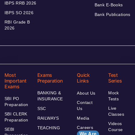
IBPS RRB 2026
Bank E-Books
IBPS SO 2026
Bank Publications
RBI Grade B
2026
Most
Exams
Quick
Test
Important
Preparation
Links
Series
Exams
BANKING &
Mock
About Us
SBI PO
INSURANCE
Tests
Contact
Preparation
Live
SSC
Us
SBI CLERK
Classes
RAILWAYS
Media
Preparation
Videos
Careers
TEACHING
SEBI
Course
We Are