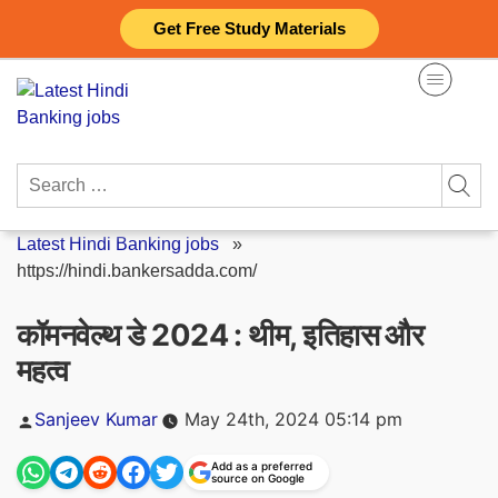
Skip
Get Free Study Materials
to
content
Search
for:
Latest Hindi Banking jobs
»
https://hindi.bankersadda.com/
कॉमनवेल्थ डे 2024 : थीम, इतिहास और
महत्व
Posted
Sanjeev Kumar
May 24th, 2024 05:14 pm
by
Add as a preferred
source on Google