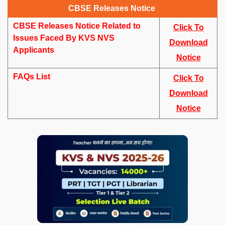
CBSE Releases Notice
CBSE Releases Notice Related to
Click To
Issues Faced By KVS NVS
Download
Applicants
Notice
FAQs List
Click To
Download
Notice