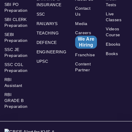
SBI PO
INSURANCE
Tests
Contact
Preparation
Live
SSC
Us
SBI CLERK
Classes
RAILWAYS
Media
Preparation
Videos
Careers
TEACHING
SEBI
Course
We Are
Preparation
DEFENCE
Ebooks
Hiring
SSC JE
ENGINEERING
Books
Franchise
Preparation
UPSC
Content
SSC CGL
Partner
Preparation
RBI
Assistant
RBI
GRADE B
Preparation