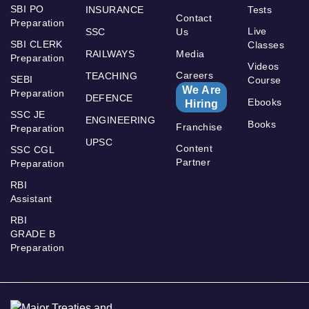
SBI PO
INSURANCE
Tests
Contact
Preparation
Live
SSC
Us
SBI CLERK
Classes
RAILWAYS
Media
Preparation
Videos
Careers
TEACHING
SEBI
Course
We Are
Preparation
DEFENCE
Ebooks
Hiring
SSC JE
ENGINEERING
Books
Franchise
Preparation
UPSC
Content
SSC CGL
Partner
Preparation
RBI
Assistant
RBI
GRADE B
Preparation