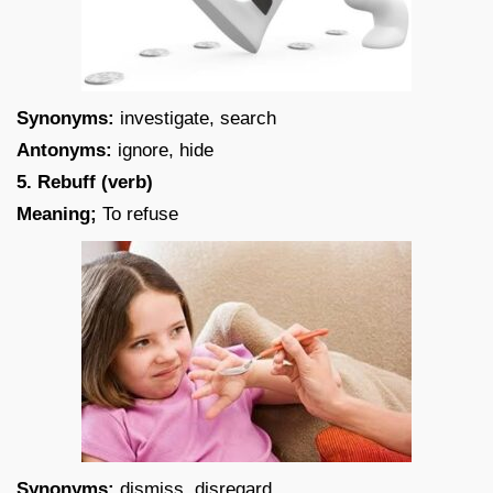
Synonyms:
investigate, search
Antonyms:
ignore, hide
5. Rebuff (verb)
Meaning;
To refuse
Synonyms:
dismiss, disregard