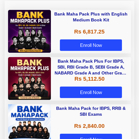
Bank Maha Pack Plus with English
Medium Book Kit
Rs 6,817.25
Enroll Now
Bank Maha Pack Plus For IBPS,
SBI, RBI Grade B, SEBI Grade A,
NABARD Grade A and Other Grade
Rs 5,112.50
A & Grade B Bank Exams
Enroll Now
Bank Maha Pack for IBPS, RRB &
SBI Exams
Rs 2,840.00