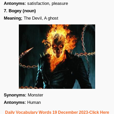
Antonyms:
satisfaction, pleasure
7. Bogey (noun)
Meaning;
The Devil, A ghost
Synonyms:
Monster
Antonyms:
Human
Daily Vocabulary Words 19 December 2023-Click Here