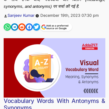
synonyms, and antonyms) पर चर्चा की गई है.
Posted
Sanjeev Kumar
December 19th, 2023 07:30 pm
by
Add as a preferred
source on Google
Vocabulary Words With Antonyms &
Synonyms