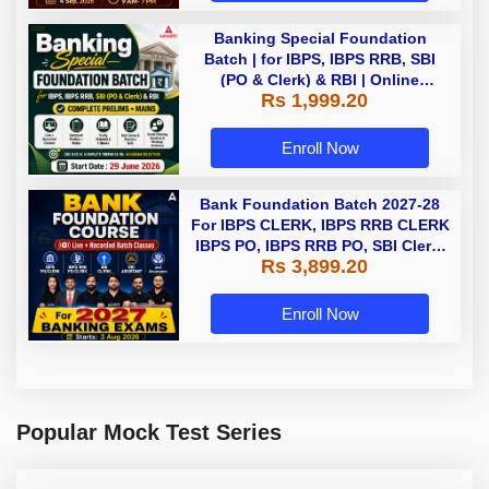
Banking Special Foundation
Batch | for IBPS, IBPS RRB, SBI
(PO & Clerk) & RBI | Online
Rs 1,999.20
Classes By Adda247
Enroll Now
Bank Foundation Batch 2027-28
For IBPS CLERK, IBPS RRB CLERK
IBPS PO, IBPS RRB PO, SBI Clerk,
Rs 3,899.20
and Insurance with Books |
Bengali | Online Live Classes by
Adda 247
Enroll Now
Popular Mock Test Series