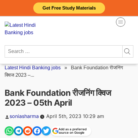
Skip
Get Free Study Materials
to
content
Search
for:
Latest Hindi Banking jobs
»
Bank Foundation रीजनिंग
क्विज 2023 –...
Bank Foundation रीजनिंग क्विज
2023 – 05th April
Posted
soniasharma
April 5th, 2023 10:29 am
by
Add as a preferred
source on Google