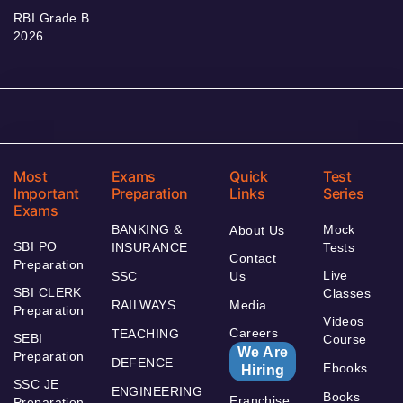
RBI Grade B
2026
Most
Exams
Quick
Test
Important
Preparation
Links
Series
Exams
BANKING &
Mock
About Us
SBI PO
INSURANCE
Tests
Contact
Preparation
Live
SSC
Us
SBI CLERK
Classes
RAILWAYS
Media
Preparation
Videos
Careers
TEACHING
SEBI
Course
We Are
Preparation
DEFENCE
Ebooks
Hiring
SSC JE
ENGINEERING
Books
Franchise
Preparation