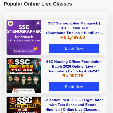
Popular Online Live Classes
SSC Stenographer Mahapack |
CBT 1+ Skill Test
(Shorthand(English + Hindi) and
Rs 1,499.00
Dictation) | By Adda247
Enroll Now
SSC Nursing Officer Foundation
Batch 2026 Online (Live +
Recorded) Batch by Adda247
Rs 907.75
Enroll Now
Selection Post 2026 - Target Batch
with Test Series and Ebook |
Hinglish | Online Live Classes By