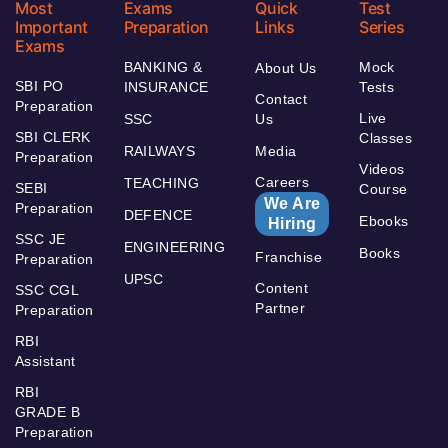
Most
Exams
Quick
Test
Important
Preparation
Links
Series
Exams
BANKING &
Mock
About Us
SBI PO
INSURANCE
Tests
Contact
Preparation
Live
SSC
Us
SBI CLERK
Classes
RAILWAYS
Media
Preparation
Videos
Careers
TEACHING
SEBI
Course
We Are
Preparation
DEFENCE
Ebooks
Hiring
SSC JE
ENGINEERING
Books
Franchise
Preparation
UPSC
Content
SSC CGL
Partner
Preparation
RBI
Assistant
RBI
GRADE B
Preparation