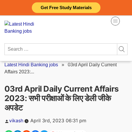
Skip
Get Free Study Materials
to
content
Search
for:
Latest Hindi Banking jobs
»
03rd April Daily Current
Affairs 2023:...
03rd April Daily Current Affairs
2023: सभी परीक्षाओं के लिए डेली जीके
अपडेट
Posted
vikash
April 3rd, 2023 06:31 pm
by