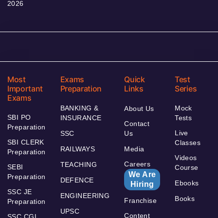
2026
Most
Exams
Quick
Test
Important
Preparation
Links
Series
Exams
BANKING &
Mock
About Us
SBI PO
INSURANCE
Tests
Contact
Preparation
Live
SSC
Us
SBI CLERK
Classes
RAILWAYS
Media
Preparation
Videos
Careers
TEACHING
SEBI
Course
We Are
Preparation
DEFENCE
Ebooks
Hiring
SSC JE
ENGINEERING
Books
Franchise
Preparation
UPSC
Content
SSC CGL