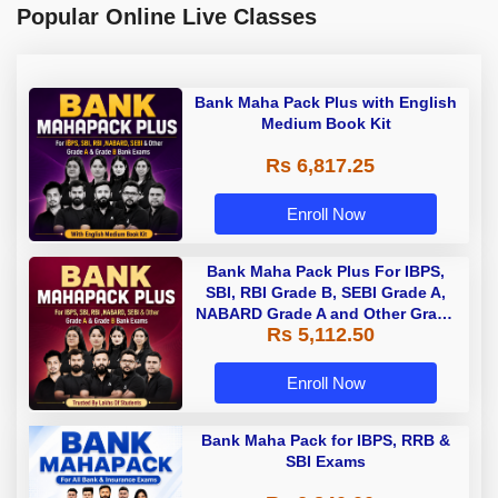
Popular Online Live Classes
Bank Maha Pack Plus with English
Medium Book Kit
Rs 6,817.25
Enroll Now
Bank Maha Pack Plus For IBPS,
SBI, RBI Grade B, SEBI Grade A,
NABARD Grade A and Other Grade
Rs 5,112.50
A & Grade B Bank Exams
Enroll Now
Bank Maha Pack for IBPS, RRB &
SBI Exams