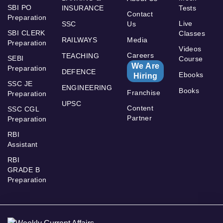
SBI PO
INSURANCE
Tests
Contact
Preparation
Live
SSC
Us
SBI CLERK
Classes
RAILWAYS
Media
Preparation
Videos
Careers
TEACHING
SEBI
Course
We Are
Preparation
DEFENCE
Ebooks
Hiring
SSC JE
ENGINEERING
Books
Franchise
Preparation
UPSC
Content
SSC CGL
Partner
Preparation
RBI
Assistant
RBI
GRADE B
Preparation