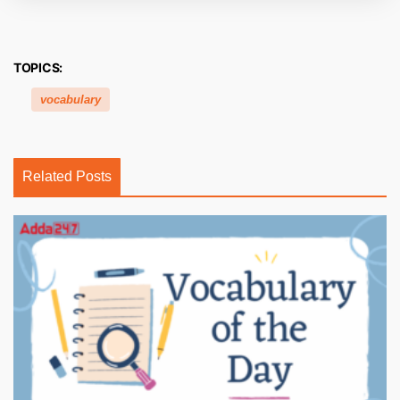
TOPICS:
vocabulary
Related Posts