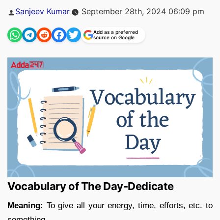
Posted
Sanjeev Kumar
September 28th, 2024 06:09 pm
by
Add as a preferred
source on Google
Vocabulary of The Day-Dedicate
Meaning:
To give all your energy, time, efforts, etc. to
something.