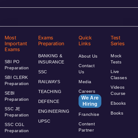
Most
Exams
Quick
Test
Important
Preparation
Links
Series
Exams
BANKING &
Mock
About Us
SBI PO
INSURANCE
Tests
Contact
Preparation
Live
SSC
Us
SBI CLERK
Classes
RAILWAYS
Media
Preparation
Videos
Careers
TEACHING
SEBI
Course
We Are
Preparation
DEFENCE
Ebooks
Hiring
SSC JE
ENGINEERING
Books
Franchise
Preparation
UPSC
Content
SSC CGL
Partner
Preparation