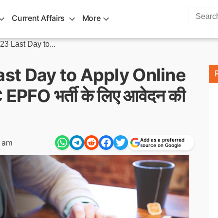
Search
Current Affairs
More
for:
 Last Day to...
t Day to Apply Online
PFO भर्ती के लिए आवेदन की
Add as a preferred
4 am
source on Google