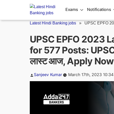
Skip
to
Exams
Notifications
content
Latest Hindi Banking jobs
»
UPSC EPFO 2023
UPSC EPFO 2023 Las
for 577 Posts: UPSC E
लास्ट आज, Apply Now
Posted
Sanjeev Kumar
March 17th, 2023 10:3
by