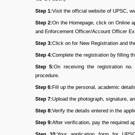
Step 1:
Visit the official website of UPSC, w
Step 2:
On the Homepage, click on Online ap
and Enforcement Officer/Account Officer E
Step 3:
Click on for New Registration and th
Step 4:
Complete the registration by filling th
Step 5:
On receiving the registration no.
procedure.
Step 6:
Fill up the personal, academic detail
Step 7:
Upload the photograph, signature, and
Step 8:
Verify the details entered in the appl
Step 9:
After verification, pay the required ap
Step 10:
Your application form for U