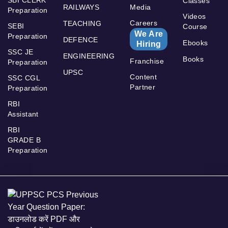
SBI CLERK
Classes
RAILWAYS
Media
Preparation
Videos
Careers
TEACHING
SEBI
Course
We Are
Preparation
DEFENCE
Ebooks
Hiring
SSC JE
ENGINEERING
Books
Franchise
Preparation
UPSC
Content
SSC CGL
Partner
Preparation
RBI
Assistant
RBI
GRADE B
Preparation