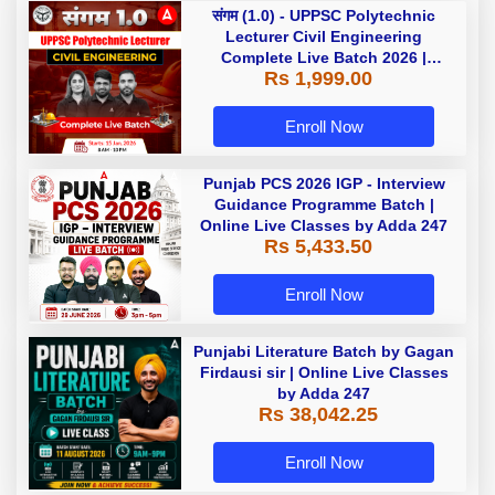
संगम (1.0) - UPPSC Polytechnic
Lecturer Civil Engineering
Complete Live Batch 2026 |
Rs 1,999.00
Hinglish | Online Live Classes by
Adda 247
Enroll Now
Punjab PCS 2026 IGP - Interview
Guidance Programme Batch |
Online Live Classes by Adda 247
Rs 5,433.50
Enroll Now
Punjabi Literature Batch by Gagan
Firdausi sir | Online Live Classes
by Adda 247
Rs 38,042.25
Enroll Now