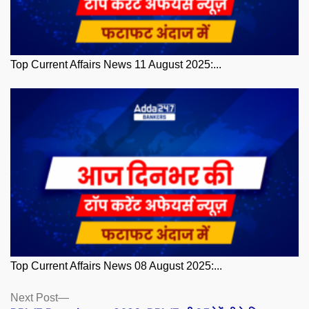
Top Current Affairs News 11 August 2025:...
Top Current Affairs News 08 August 2025:...
Posts
Next
Next Post