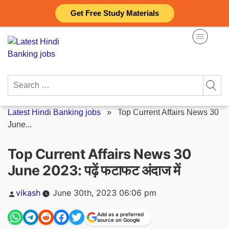
Skip
Get Free Study Materials
to
content
Search
for:
Latest Hindi Banking jobs
»
Top Current Affairs News 30
June...
Top Current Affairs News 30
June 2023: पढ़ें फटाफट अंदाज में
Posted
vikash
June 30th, 2023 06:06 pm
by
Add as a preferred
source on Google