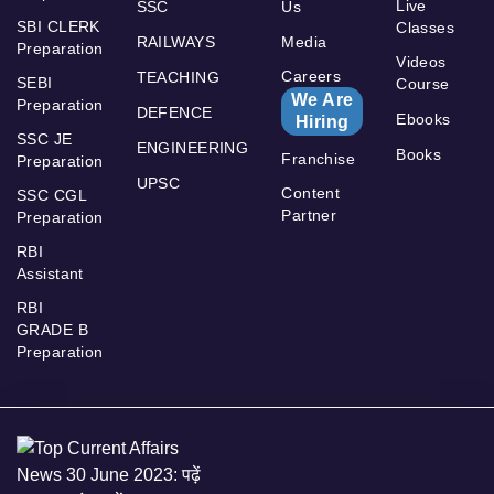
Live
SSC
Us
SBI CLERK
Classes
RAILWAYS
Media
Preparation
Videos
Careers
TEACHING
SEBI
Course
We Are
Preparation
DEFENCE
Ebooks
Hiring
SSC JE
ENGINEERING
Books
Franchise
Preparation
UPSC
Content
SSC CGL
Partner
Preparation
RBI
Assistant
RBI
GRADE B
Preparation