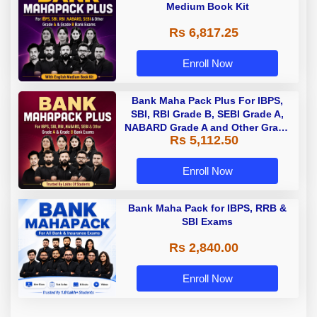
Medium Book Kit
Rs 6,817.25
Enroll Now
Bank Maha Pack Plus For IBPS,
SBI, RBI Grade B, SEBI Grade A,
NABARD Grade A and Other Grade
Rs 5,112.50
A & Grade B Bank Exams
Enroll Now
Bank Maha Pack for IBPS, RRB &
SBI Exams
Rs 2,840.00
Enroll Now