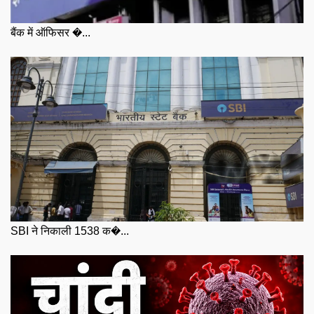
बैंक में ऑफिसर �...
SBI ने निकाली 1538 क�...