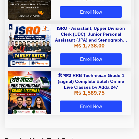
Enroll Now
ISRO - Assistant, Upper Division
Clerk (UDC), Junior Personal
Assistant (JPA) and Stenographer
Rs 1,738.00
- Target Batch | Hinglish | Online
Live Classes by Adda 247
Enroll Now
वंदे भारत-RRB Technician Grade-1
(signal) Complete Batch Online
Live Classes by Adda 247
Rs 1,589.75
Enroll Now