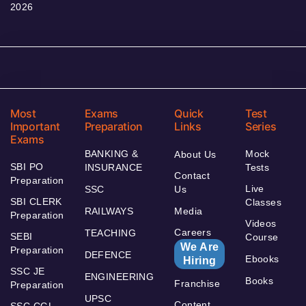
2026
Most
Exams
Quick
Test
Important
Preparation
Links
Series
Exams
BANKING &
Mock
About Us
SBI PO
INSURANCE
Tests
Contact
Preparation
Live
SSC
Us
SBI CLERK
Classes
RAILWAYS
Media
Preparation
Videos
Careers
TEACHING
SEBI
Course
We Are
Preparation
DEFENCE
Ebooks
Hiring
SSC JE
ENGINEERING
Books
Franchise
Preparation
UPSC
Content
SSC CGL