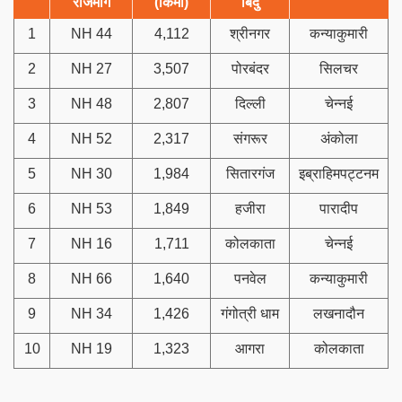
राजमार्ग
(किमी)
बिंदु
1
NH 44
4,112
श्रीनगर
कन्याकुमारी
2
NH 27
3,507
पोरबंदर
सिलचर
3
NH 48
2,807
दिल्ली
चेन्नई
4
NH 52
2,317
संगरूर
अंकोला
5
NH 30
1,984
सितारगंज
इब्राहिमपट्टनम
6
NH 53
1,849
हजीरा
पारादीप
7
NH 16
1,711
कोलकाता
चेन्नई
8
NH 66
1,640
पनवेल
कन्याकुमारी
9
NH 34
1,426
गंगोत्री धाम
लखनादौन
10
NH 19
1,323
आगरा
कोलकाता