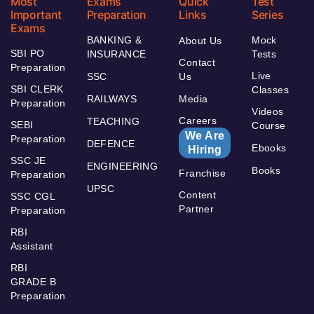
Most
Exams
Quick
Test
Important
Preparation
Links
Series
Exams
BANKING &
Mock
About Us
SBI PO
INSURANCE
Tests
Contact
Preparation
Live
SSC
Us
SBI CLERK
Classes
RAILWAYS
Media
Preparation
Videos
Careers
TEACHING
SEBI
Course
We Are
Preparation
DEFENCE
Ebooks
Hiring
SSC JE
ENGINEERING
Books
Franchise
Preparation
UPSC
Content
SSC CGL
Partner
Preparation
RBI
Assistant
RBI
GRADE B
Preparation