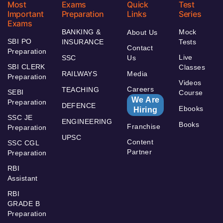
Most
Exams
Quick
Test
Important
Preparation
Links
Series
Exams
BANKING &
Mock
About Us
SBI PO
INSURANCE
Tests
Contact
Preparation
Live
SSC
Us
SBI CLERK
Classes
RAILWAYS
Media
Preparation
Videos
Careers
TEACHING
SEBI
Course
We Are
Preparation
DEFENCE
Ebooks
Hiring
SSC JE
ENGINEERING
Books
Franchise
Preparation
UPSC
Content
SSC CGL
Partner
Preparation
RBI
Assistant
RBI
GRADE B
Preparation