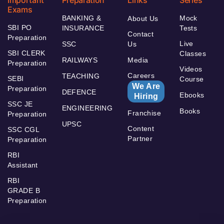
Important
Preparation
Links
Series
Exams
BANKING &
Mock
About Us
SBI PO
INSURANCE
Tests
Contact
Preparation
Live
SSC
Us
SBI CLERK
Classes
RAILWAYS
Media
Preparation
Videos
Careers
TEACHING
SEBI
Course
We Are
Preparation
DEFENCE
Ebooks
Hiring
SSC JE
ENGINEERING
Books
Franchise
Preparation
UPSC
Content
SSC CGL
Partner
Preparation
RBI
Assistant
RBI
GRADE B
Preparation