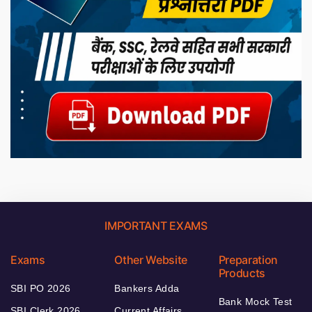
IMPORTANT EXAMS
Exams
Other Website
Preparation
Products
SBI PO 2026
Bankers Adda
Bank Mock Test
SBI Clerk 2026
Current Affairs