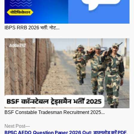
IBPS RRB 2026 भर्ती: नोट...
BSF Constable Tradesman Recruitment 2025...
Posts
Next
Next Post
post:
BPSC AEDO Question Paper 2026 Out: डाउनलोड करें PDF,