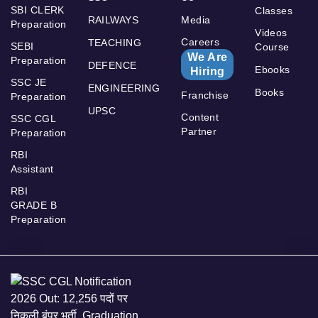
SBI CLERK
Classes
RAILWAYS
Media
Preparation
Videos
Careers
TEACHING
SEBI
Course
We Are
Preparation
DEFENCE
Ebooks
Hiring
SSC JE
ENGINEERING
Books
Franchise
Preparation
UPSC
Content
SSC CGL
Partner
Preparation
RBI
Assistant
RBI
GRADE B
Preparation