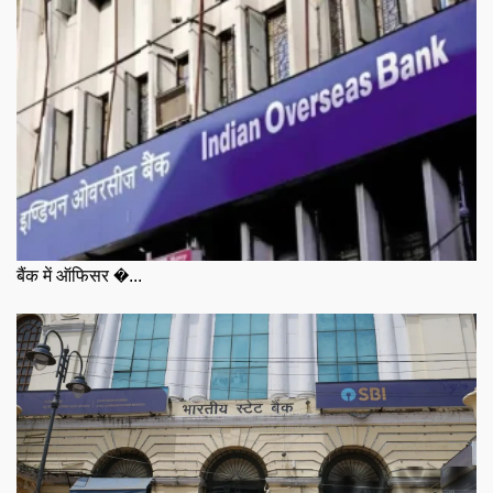
बैंक में ऑफिसर �...