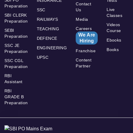
SBI PO
INSURANCE
Tests
Contact
Preparation
Live
SSC
Us
SBI CLERK
Classes
RAILWAYS
Media
Preparation
Videos
Careers
TEACHING
SEBI
Course
We Are
Preparation
DEFENCE
Ebooks
Hiring
SSC JE
ENGINEERING
Books
Franchise
Preparation
UPSC
Content
SSC CGL
Partner
Preparation
RBI
Assistant
RBI
GRADE B
Preparation