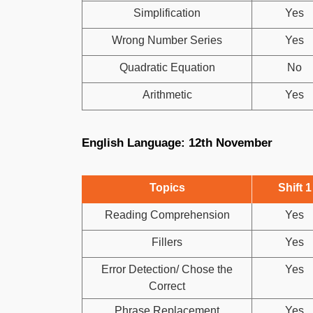
Simplification
Yes
Wrong Number Series
Yes
Quadratic Equation
No
Arithmetic
Yes
English Language: 12th November
Topics
Shift 1
Reading Comprehension
Yes
Fillers
Yes
Error Detection/ Chose the
Yes
Correct
Phrase Replacement
Yes