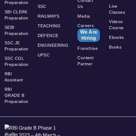
Contact
Preparation
Live
SSC
Us
SBI CLERK
Classes
RAILWAYS
Media
Preparation
Videos
Careers
TEACHING
SEBI
Course
We Are
Preparation
DEFENCE
Ebooks
Hiring
SSC JE
ENGINEERING
Books
Franchise
Preparation
UPSC
Content
SSC CGL
Partner
Preparation
RBI
Assistant
RBI
GRADE B
Preparation