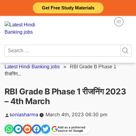
Skip
Get Free Study Materials
to
content
Search
for:
Latest Hindi Banking jobs
»
RBI Grade B Phase 1
रीजनिंग...
RBI Grade B Phase 1 रीजनिंग 2023
– 4th March
Posted
soniasharma
March 4th, 2023 06:30 pm
by
Add as a preferred
source on Google