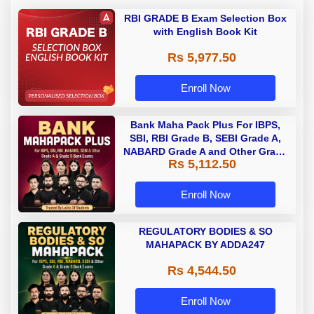
RBI GRADE B Exam Selection Box
with English Book Kit
Rs 5,977.50
Enroll Now
Bank Maha Pack Plus For IBPS,
SBI, RBI Grade B, SEBI Grade A,
NABARD Grade A and Other Grade
Rs 5,112.50
A & Grade B Bank Exams
Enroll Now
REGULATORY BODIES & SO
MAHAPACK BY ADDA247
Rs 4,544.50
Enroll Now